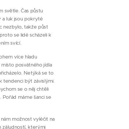
m světle. Čas půstu
 a luk jsou pokryté
c nezbylo, takže půst
proto se lidé scházeli k
ním svící.
mnohem více hladu
 místo posvátného jídla
přicházelo. Netýká se to
 k tendenci být závislými.
 bychom se o něj chtěli
e. Pořád máme šanci se
 nám možnost vyléčit na
h záludností, kterými