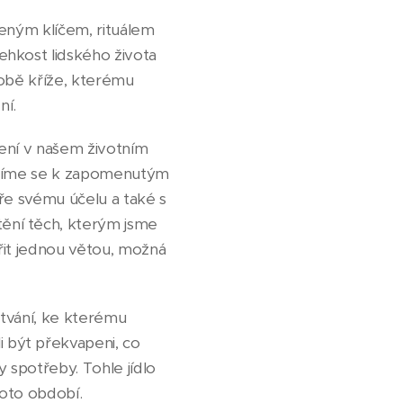
šeným klíčem, rituálem
ehkost lidského života
době kříže, kterému
ní.
 není v našem životním
racíme se k zapomenutým
ře svému účelu a také s
ění těch, kterým jsme
dřit jednou větou, možná
ýtvání, ke kterému
 být překvapeni, co
y spotřeby. Tohle jídlo
hoto období.