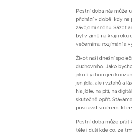
Postní doba nás může uč
přichází v době, kdy na 
závějemi sněhu. Sázet a
byl v zimě na kraji roku 
večernímu rozjímání a v
Život naší dnešní společ
duchovního. Jako bychom 
jako bychom jen konzumo
jen jídla, ale i vztahů a 
Na jídle, na pití, na dig
skutečně opřít. Stáváme
posouvat směrem, který 
Postní doba může přát 
těle i duši kde co, ze t