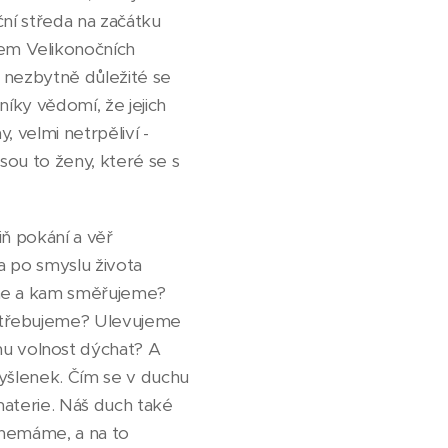
ční středa na začátku
em Velikonočních
e nezbytně důležité se
níky vědomí, že jejich
, velmi netrpěliví -
jsou to ženy, které se s
iň pokání a věř
a po smyslu života
íme a kam směřujeme?
potřebujeme? Ulevujeme
u volnost dýchat? A
myšlenek. Čím se v duchu
materie. Náš duch také
 nemáme, a na to