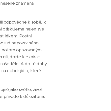
řeneseně znamená
li odpovědně k sobě, k
ní otiskujeme nejen své
tát lékem. Postní
doposud nepoznaného.
 je potom opakovaným
li, dojde k expiraci.
í naše tělo. A do té doby
 na dobré jídlo, které
ejně jako světlo, život,
ás přivede k důležitému