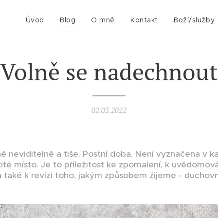
Úvod
Blog
O mně
Kontakt
Boží/služby
Volně se nadechnout
02.03.2022
ně neviditelně a tiše. Postní doba. Není vyznačena v k
té místo. Je to příležitost ke zpomalení, k uvědomování
také k revizi toho, jakým způsobem žijeme - duchovně