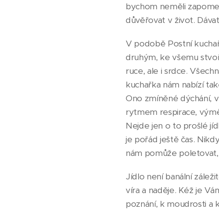
bychom neměli zapomeno
důvěřovat v život. Dávat
V podobě Postní kuchař
druhým, ke všemu stvořen
ruce, ale i srdce. Všech
kuchařka nám nabízí tak
Ono zmíněné dýchání, v
rytmem respirace, výměn
Nejde jen o to prošlé jí
je pořád ještě čas. Nikd
nám pomůže poletovat, mí
Jídlo není banální záležit
víra a naděje. Kéž je V
poznání, k moudrosti a k