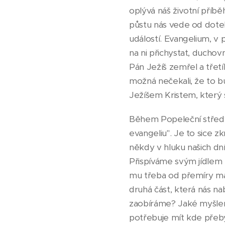
oplývá náš životní příbě
půstu nás vede od dote
událostí. Evangelium, v 
na ni přichystat, duchov
Pán Ježíš zemřel a třetí
možná nečekali, že to bu
Ježíšem Kristem, který se
Během Popeleční středy n
evangeliu". Je to sice z
někdy v hluku našich d
Přispíváme svým jídlem
mu třeba od přemíry m
druhá část, která nás na
zaobíráme? Jaké myšlenk
potřebuje mít kde přebý