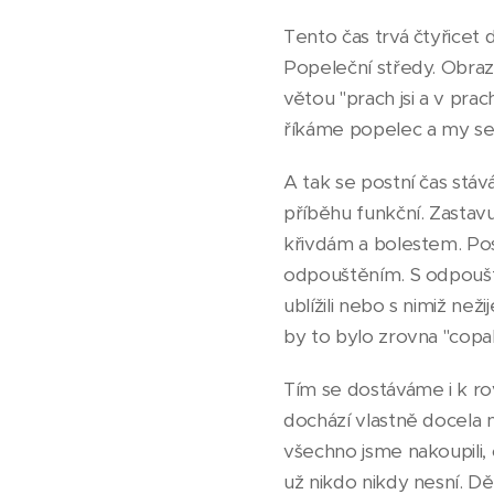
Tento čas trvá čtyřicet
Popeleční středy. Obraz
větou "prach jsi a v pra
říkáme popelec a my se
A tak se postní čas stáv
příběhu funkční. Zasta
křivdám a bolestem. Pos
odpouštěním. S odpoušt
ublížili nebo s nimiž ne
by to bylo zrovna "copak
Tím se dostáváme i k rov
dochází vlastně docela
všechno jsme nakoupili, 
už nikdo nikdy nesní. Dě