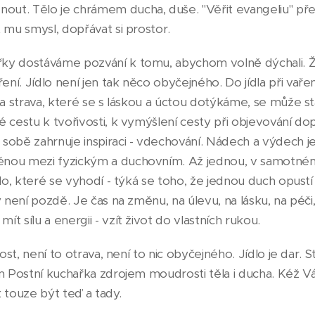
ut. Tělo je chrámem ducha, duše. "Věřit evangeliu" p
 mu smysl, dopřávat si prostor.
ky dostáváme pozvání k tomu, abychom volně dýchali. Ži
í. Jídlo není jen tak něco obyčejného. Do jídla při vaře
na strava, které se s láskou a úctou dotýkáme, se může s
é cestu k tvořivosti, k vymýšlení cesty při objevování 
 sobě zahrnuje inspiraci - vdechování. Nádech a výdech
ou mezi fyzickým a duchovním. Až jednou, v samotném cí
dlo, které se vyhodí - týká se toho, že jednou duch opust
y není pozdě. Je čas na změnu, na úlevu, na lásku, na péči,
t sílu a energii - vzít život do vlastních rukou.
ost, není to otrava, není to nic obyčejného. Jídlo je dar. St
ám Postní kuchařka zdrojem moudrosti těla i ducha. Kéž V
 touze být teď a tady.