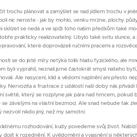
it trochu plánovat a zamýšlet se nad jídlem trochu v jiné
poli nic neroste - jak by mohlo, venku mrzne, plochy půdy
ni sklízet se nedá a ve spíži toho našim předkům také mo
dobře prakticky realizovatelný. Ubylo také svitu slunce, a 
ypravování, které doprovázeli ručními pracemi a rozsvěce
nosti se do jisté míry netýká tolik hladu fyzického, ale 
byli vyprahlí, neznali jsme častokrát smysl našeho bytí,
vali. Ale nasycení, klid a vědomí naplnění ani přesto ne
lásky. Nervozita a frustrace z událostí naší doby nás přivádí
itální světě, který se rozplyne jak pára nad hrncem, pokud
 se závislými na vlastní bezmoci. Ale snad nebude tak zl
nezvolí nikdo jiný, než my samotní.
klidnému rozhodování, kudy povedeme svůj život. Nabízí
my dojít k rozednění. K uvědomění a vyjasnění si některýc