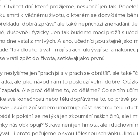
h. Čtyřicet dní, které prožijeme, neskončí jen tak. Popele
ku smrti k věčnému životu, o kterém se dozvídáme běh
překladu "dobrá zpráva" ale také nepřichází znenadání. J
ně, duševně i fyzicky. Jen tak budeme moci prožít s učed
ho dne vstal z mrtvých. A ano, učedníci jsou stejně jako my
de "tak dlouho trvat", mají strach, ukrývají se, a nakonec 
 vrátil zpět do života, setkávají jako první.
eslyšíme jen "prach jsi a v prach se obrátíš", ale také "č
kratka, ale jako návod nám to poslouží velmi dobře. Otázk
ní zapadá. Ale proč děláme to, co děláme? Co se tím uč
 ke své konečnosti nebo tělu dopřáváme to, co právě 
asa? Jakým způsobem umožňuje půst našemu tělu i duch
bádá k pokání, se netýká jen zkoumání našich činů, ale i 
y nás obklopují? Strava není jen hmota, ale i duchovní 
vat - i proto pečujeme o svou tělesnou schránku. Jinou