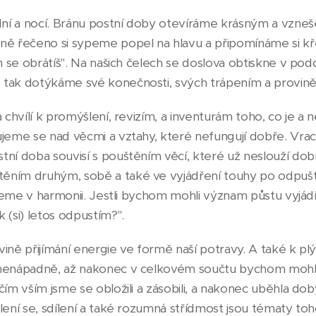
 dní a nocí. Bránu postní doby otevíráme krásným a vzne
ně řečeno si sypeme popel na hlavu a připomínáme si kř
ch se obrátíš". Na našich čelech se doslova obtiskne v po
 tak dotýkáme své konečnosti, svých trápením a provině
á chvílí k promýšlení, revizím, a inventurám toho, co je a
vujeme se nad věcmi a vztahy, které nefungují dobře. V
tní doba souvisí s pouštěním věcí, které už neslouží dob
ěním druhým, sobě a také ve vyjádření touhy po odpušt
žijeme v harmonii. Jestli bychom mohli význam půstu vyjá
 (si) letos odpustím?".
ině přijímání energie ve formě naší potravy. A také k pl
 nenápadně, až nakonec v celkovém součtu bychom mohli
čím vším jsme se obložili a zásobili, a nakonec uběhla dob
lení se, sdílení a také rozumná střídmost jsou tématy to