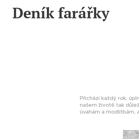
Deník farářky
Přichází každý rok, úpl
našem životě tak důleži
úvahám a modlitbám, a 