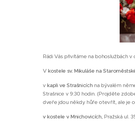
Rádi Vás přivítáme na bohoslužbách v 
V
kostele sv. Mikuláše na Staroměsts
v
kapli ve Strašnicích
na bývalém němec
Strašnice v 9:30 hodin. (Projděte zdobe
dveře jdou někdy hůře otevřít, ale je
v kostele v Mnichovicích
, Pražská ul. 