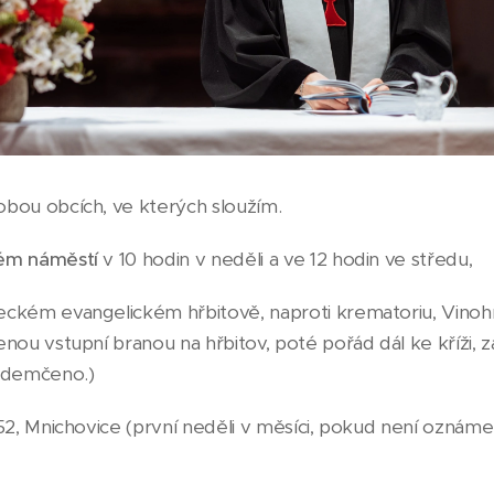
obou obcích, ve kterých sloužím.
kém náměstí
v 10 hodin v neděli a ve 12 hodin ve středu,
kém evangelickém hřbitově, naproti krematoriu, Vinohra
nou vstupní branou na hřbitov, poté pořád dál ke kříži, za 
 odemčeno.)
352, Mnichovice (první neděli v měsíci, pokud není oznáme