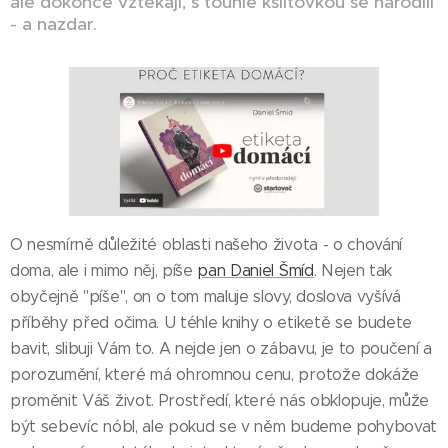
ale dokonce vztekají, s touhle kšiltovkou se narodili
- a nazdar.
O nesmírně důležité oblasti našeho života - o chování
doma, ale i mimo něj, píše
pan Daniel Šmíd
. Nejen tak
obyčejně "píše", on o tom maluje slovy, doslova vyšívá
příběhy před očima. U téhle knihy o etiketě se budete
bavit, slibuji Vám to. A nejde jen o zábavu, je to poučení a
porozumění, které má ohromnou cenu, protože dokáže
proměnit Váš život. Prostředí, které nás obklopuje, může
být sebevíc nóbl, ale pokud se v něm budeme pohybovat