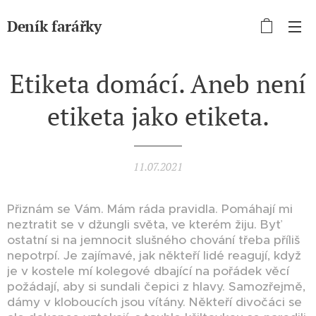
Deník farářky
Etiketa domácí. Aneb není
etiketa jako etiketa.
11.07.2021
Přiznám se Vám. Mám ráda pravidla. Pomáhají mi
neztratit se v džungli světa, ve kterém žiju. Byť
ostatní si na jemnocit slušného chování třeba příliš
nepotrpí. Je zajímavé, jak někteří lidé reagují, když
je v kostele mí kolegové dbající na pořádek věcí
požádají, aby si sundali čepici z hlavy. Samozřejmě,
dámy v kloboucích jsou vítány. Někteří divočáci se