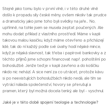
Stejně jako tomu bylo v první vlně, i v této druhé vlně
došlo k propadu síly české měny, ovšem nikoliv tak prudce
a dramaticky jako jsme toho byli svědky na jaře... No,
upřímně, na tohle jsem se musela zeptat poučených. Ale
mohu dodat příklad z vlastního prostředí. Máme v kapli
takovou malou kasičku, když máme otevřeno a přicházejí
lidé, tak do ní každý podle své úvahy hodí nějaké mince,
když je nějaká slavnost, tak třeba i papírové bankovky a z
těchto příjmů jsme schopni financovat např. pohoštění po
bohoslužbě. Jenže teď je v kapli zavřeno a do košíčku
nikdo nic nehází. A sice není za co utrácet, protože kávu
si po neexistujících bohoslužbách nikdo nedá, ale tím se
vytrácí nálada společenství, hovory se přerušují a
pramen, který byl možná docela tenký, ale byl - vyschnul.
Jaké je v této době spojení teologie a technologie?