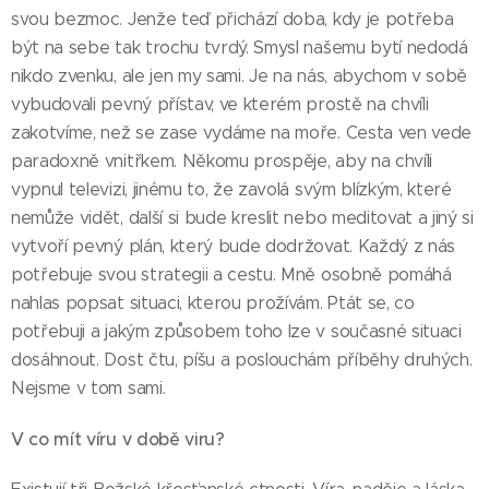
svou bezmoc. Jenže teď přichází doba, kdy je potřeba
být na sebe tak trochu tvrdý. Smysl našemu bytí nedodá
nikdo zvenku, ale jen my sami. Je na nás, abychom v sobě
vybudovali pevný přístav, ve kterém prostě na chvíli
zakotvíme, než se zase vydáme na moře. Cesta ven vede
paradoxně vnitřkem. Někomu prospěje, aby na chvíli
vypnul televizi, jinému to, že zavolá svým blízkým, které
nemůže vidět, další si bude kreslit nebo meditovat a jiný si
vytvoří pevný plán, který bude dodržovat. Každý z nás
potřebuje svou strategii a cestu. Mně osobně pomáhá
nahlas popsat situaci, kterou prožívám. Ptát se, co
potřebuji a jakým způsobem toho lze v současné situaci
dosáhnout. Dost čtu, píšu a poslouchám příběhy druhých.
Nejsme v tom sami.
V co mít víru v době viru?