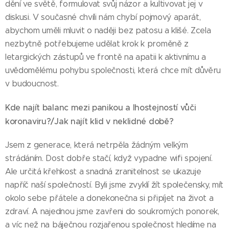
dění ve světě, formulovat svůj názor a kultivovat jej v
diskusi. V současné chvíli nám chybí pojmový aparát,
abychom uměli mluvit o naději bez patosu a klišé. Zcela
nezbytně potřebujeme udělat krok k proměně z
letargických zástupů ve frontě na apatii k aktivnímu a
uvědomělému pohybu společnosti, která chce mít důvěru
v budoucnost.
Kde najít balanc mezi panikou a lhostejností vůči
koronaviru?/Jak najít klid v neklidné době?
Jsem z generace, která netrpěla žádným velkým
strádáním. Dost dobře stačí, když vypadne wifi spojení.
Ale určitá křehkost a snadná zranitelnost se ukazuje
napříč naší společností. Byli jsme zvyklí žít společensky, mít
okolo sebe přátele a donekonečna si připíjet na život a
zdraví. A najednou jsme zavřeni do soukromých ponorek,
a víc než na báječnou rozjařenou společnost hledíme na