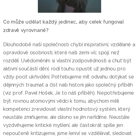
Co může udělat každý jedinec, aby celek fungoval
zdravě vyrovnaně?
Dlouhodobě naší společnosti chybí inspirativní, vzdělané a
opravdové osobnosti, které naši zemi víc spojí, než
rozdělí. Uvědoměním si vlastní zodpovědnosti a chuť být
aktivní součástí dění, rodí touhu opustit už jednou pro
vždy pocit ukřivdění. Potřebujeme mít odvahu dotýkat se
dějinných traumat a číst naši historii jako společný příběh
(viz prof. Pavel Hošek, Je to náš příběh). Nepotřebujeme
být rovnou atomovými vědci k tomu, abychom měli
kompetenci zrevidovat vlastní hodnotový systém, který
neustále zmiňujeme, ale dávno se jím neřídíme. Neustále
vyzdvihujeme kritické myšlení, ale častokrát spíše jen
nepoučeně kritizujeme, jsme leniví se vzdělávat, sledovat