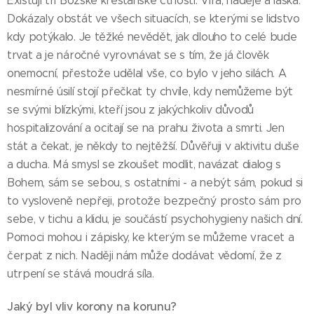
Existují tři Božské křesťanské ctnosti. Víra, naděje a láska.
Dokázaly obstát ve všech situacích, se kterými se lidstvo
kdy potýkalo. Je těžké nevědět, jak dlouho to celé bude
trvat a je náročné vyrovnávat se s tím, že já člověk
onemocní, přestože udělal vše, co bylo v jeho silách. A
nesmírné úsilí stojí přečkat ty chvíle, kdy nemůžeme být
se svými blízkými, kteří jsou z jakýchkoliv důvodů
hospitalizování a ocitají se na prahu života a smrti. Jen
stát a čekat, je někdy to nejtěžší. Důvěřuji v aktivitu duše
a ducha. Má smysl se zkoušet modlit, navázat dialog s
Bohem, sám se sebou, s ostatními - a nebýt sám, pokud si
to vysloveně nepřeji, protože bezpečný prosto sám pro
sebe, v tichu a klidu, je součástí psychohygieny našich dní.
Pomoci mohou i zápisky, ke kterým se můžeme vracet a
čerpat z nich. Naději nám může dodávat vědomí, že z
utrpení se stává moudrá síla.
Jaký byl vliv korony na korunu?