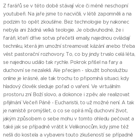
Z farářů se v této době stávají více či méně neschopní
youtubeři. Na jaře jsme to nacvičili, v létě zapomněli a na
podzim to opět zkoušíme. Bez technologie by nakonec
nebyla ani žádná velká teologie. Je obdivuhodné, že i
faráři, kteří dříve sotva přečetli emaily, najednou ovládají
techniku, která jim umožní streamovat kázání anebo třeba
vést pastorační rozhovory. To, co by jindy trvalo celá léta,
se najednou událo tak rychle. Pokrok přišel na fary a
duchovní se nezalekli. Ale přecijen - sloužit bohoslužbu
online je krásné, ale tak trochu to připomíná situaci, kdy
hladový člověk sleduje pořad o vaření. Ve virtuálním
prostoru zní Boží slovo, a dokonce i zpěv, ale realizovat
přijímání Večeři Páně - Eucharistii, to už možné není. A tak
je namístě promýšlet, o co se opírá můj duchovní život,
jakým způsobem o sebe mohu v tomto ohledu pečovat a
také jak se případně vrátit k Velikonocům, kdy jsme též
nešli do kostela a vybaveni touto zkušeností se případně