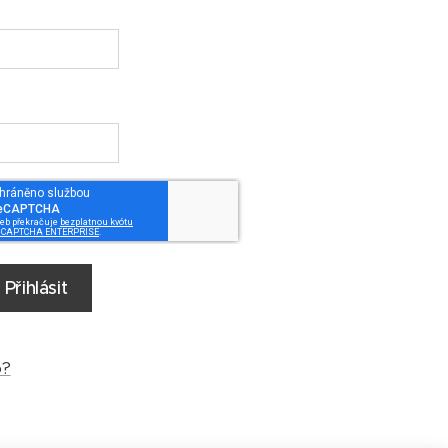
Přihlásit
o?