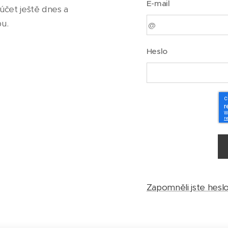
E-mail
účet ještě dnes a
bu.
Heslo
Zapomněli jste hesl